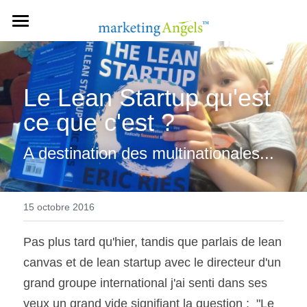
A PROPOS
NOTRE EXPERTISE
Le Lean Startup qu'est 
NOS TARIFS
ce que c'est ?
NOS PACKS
A destination des multinationales...
CONTACT
FAQ
15 octobre 2016
Pas plus tard qu'hier, tandis que parlais de lean 
PRENDRE RENDEZ-VOUS
canvas et de lean startup avec le directeur d'un 
grand groupe international j'ai senti dans ses 
yeux un grand vide signifiant la question :  "Le 