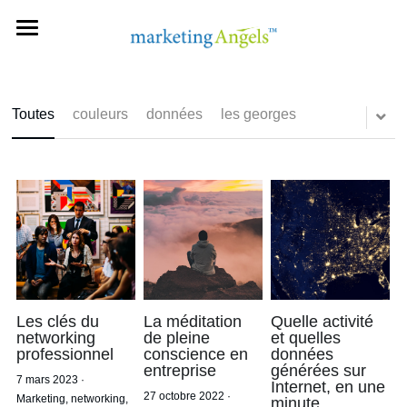
A PROPOS
NOTRE EXPERTISE
Toutes
couleurs
données
les georges
NOS TARIFS
NOS PACKS
CONTACT
FAQ
Les clés du
La méditation
Quelle activité
PRENDRE RENDEZ-VOUS
networking
de pleine
et quelles
professionnel
conscience en
données
entreprise
générées sur
7 mars 2023
·
Internet, en une
27 octobre 2022
·
Marketing,
networking,
minute.